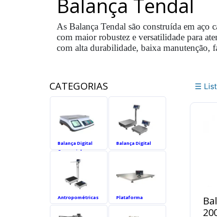
Balança Tendal
Balança
Suspensa
As Balança Tendal são construída em aço ca
Dinamômetro
com maior robustez e versatilidade para at
Balanças
com alta durabilidade, baixa manutenção, f
Rodoviárias
Balanças
Ferroviárias
CATEGORIAS
☰ Lis
Balança
Agrícola
Célula
de
Carga
Balança Digital
Balança Digital
Comercial
Indicador
Digital
Sistema
de
Pesagem
Antropométricas
Plataforma
Ba
20
Balança