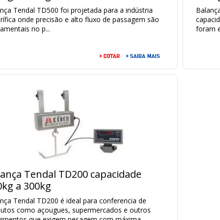
nça Tendal TD500 foi projetada para a indústria
Balanç
orífica onde precisão e alto fluxo de passagem são
capacid
amentais no p...
foram e
lança Tendal TD200 capacidade
0kg a 300kg
nça Tendal TD200 é ideal para conferencia de
dutos como açougues, supermercados e outros
uimentos que exigem pesagem com máxima ...