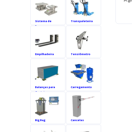
Testador
De
Célula
Sistema de
Transpaleteira
De
Pesagem
Carga
TC
Acessórios
Empilhadeira
Tensiômetro
Impressora
e
etiquetadora
Software
gerenciamento
Balanças para
Carregamento
Balanças
Container
Hospitalares
Racks
aeroportuários
Big Bag
Cancelas
Serviços