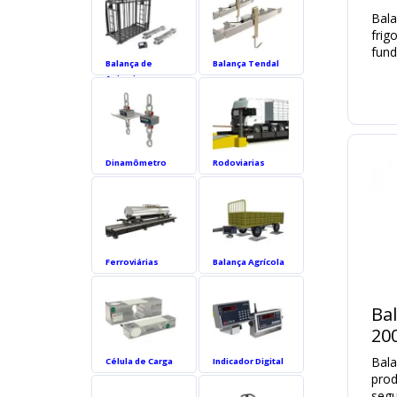
Transpaleteira
Bala
frig
Balança
fund
para
Balança de
Balança Tendal
Empilhadeira
Animais
Tensiômetro
para
cabo
Dinamômetro
Rodoviarias
Balanças
para
Container
Balança
de
Ferroviárias
Balança Agrícola
Carregamento
Balanças
Ba
para
Big-
20
Bag
Bala
Célula de Carga
Indicador Digital
Cancelas
pro
Automáticas
seg