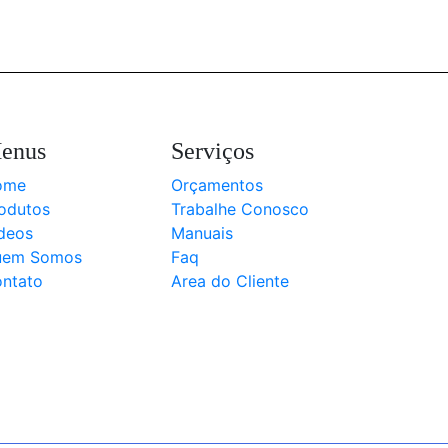
enus
Serviços
ome
Orçamentos
odutos
Trabalhe Conosco
deos
Manuais
uem Somos
Faq
ntato
Area do Cliente