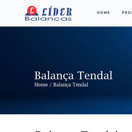
HOME
PRO
Balança
Digital
Comercial
Balança
Eletrônica
Digital
Balança
Antropométricas
Balança Tendal
Balança
Home
Balança Tendal
de
Plataforma
Balanças
de
1
Animais
Balança
Tendal