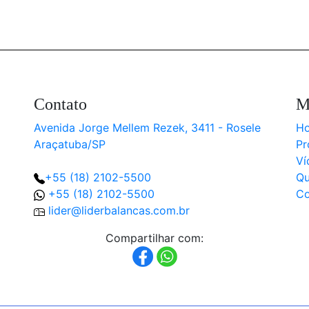
Contato
M
Avenida Jorge Mellem Rezek, 3411 - Rosele
H
Araçatuba/SP
Pr
Ví
+55 (18) 2102-5500
Q
+55 (18) 2102-5500
Co
lider@liderbalancas.com.br
Compartilhar com: