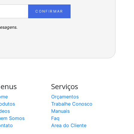
CONFIRMAR
pesagens.
enus
Serviços
ome
Orçamentos
odutos
Trabalhe Conosco
deos
Manuais
uem Somos
Faq
ntato
Area do Cliente