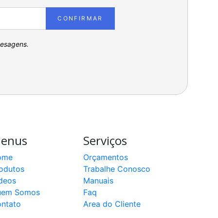
CONFIRMAR
pesagens.
enus
Serviços
ome
Orçamentos
odutos
Trabalhe Conosco
deos
Manuais
uem Somos
Faq
ntato
Area do Cliente