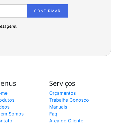
CONFIRMAR
pesagens.
enus
Serviços
ome
Orçamentos
odutos
Trabalhe Conosco
deos
Manuais
uem Somos
Faq
ntato
Area do Cliente