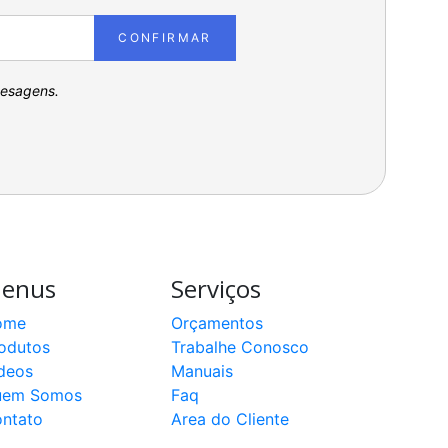
CONFIRMAR
pesagens.
enus
Serviços
ome
Orçamentos
odutos
Trabalhe Conosco
deos
Manuais
uem Somos
Faq
ntato
Area do Cliente