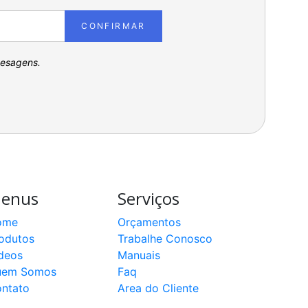
CONFIRMAR
pesagens.
enus
Serviços
ome
Orçamentos
odutos
Trabalhe Conosco
deos
Manuais
uem Somos
Faq
ntato
Area do Cliente