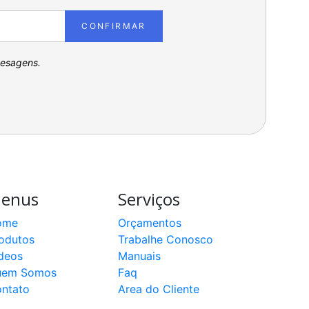
CONFIRMAR
pesagens.
enus
Serviços
ome
Orçamentos
odutos
Trabalhe Conosco
deos
Manuais
uem Somos
Faq
ntato
Area do Cliente