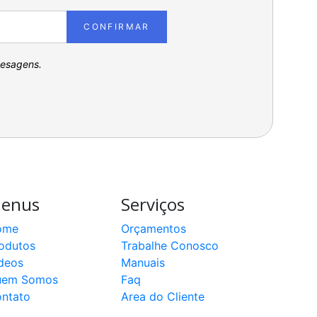
CONFIRMAR
pesagens.
enus
Serviços
ome
Orçamentos
odutos
Trabalhe Conosco
deos
Manuais
uem Somos
Faq
ntato
Area do Cliente