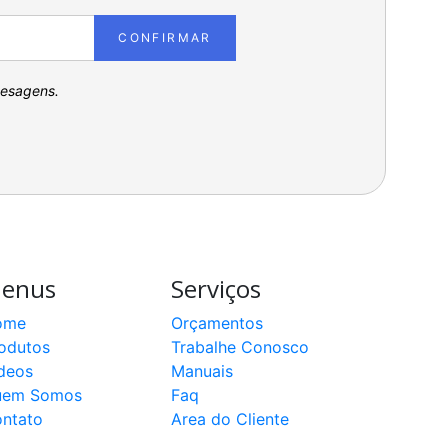
CONFIRMAR
pesagens.
enus
Serviços
ome
Orçamentos
odutos
Trabalhe Conosco
deos
Manuais
uem Somos
Faq
ntato
Area do Cliente