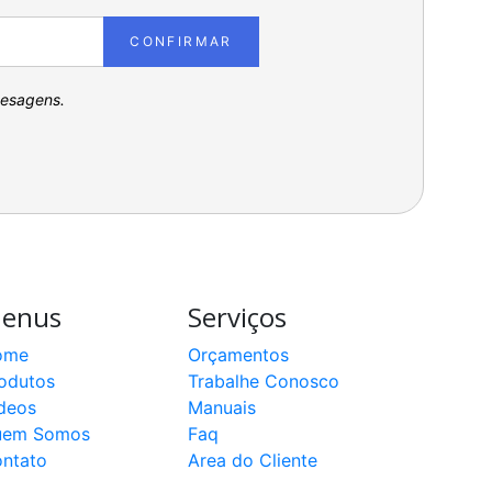
CONFIRMAR
pesagens.
enus
Serviços
ome
Orçamentos
odutos
Trabalhe Conosco
deos
Manuais
uem Somos
Faq
ntato
Area do Cliente