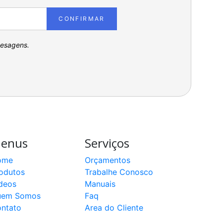
CONFIRMAR
pesagens.
enus
Serviços
ome
Orçamentos
odutos
Trabalhe Conosco
deos
Manuais
uem Somos
Faq
ntato
Area do Cliente