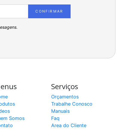
CONFIRMAR
pesagens.
enus
Serviços
ome
Orçamentos
odutos
Trabalhe Conosco
deos
Manuais
uem Somos
Faq
ntato
Area do Cliente