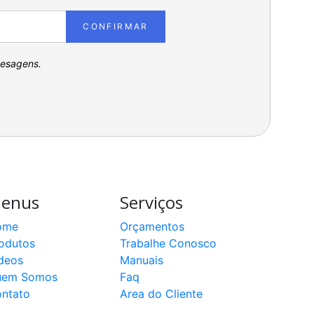
CONFIRMAR
pesagens.
enus
Serviços
ome
Orçamentos
odutos
Trabalhe Conosco
deos
Manuais
uem Somos
Faq
ntato
Area do Cliente