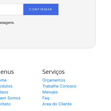
CONFIRMAR
pesagens.
enus
Serviços
ome
Orçamentos
odutos
Trabalhe Conosco
deos
Manuais
uem Somos
Faq
ntato
Area do Cliente