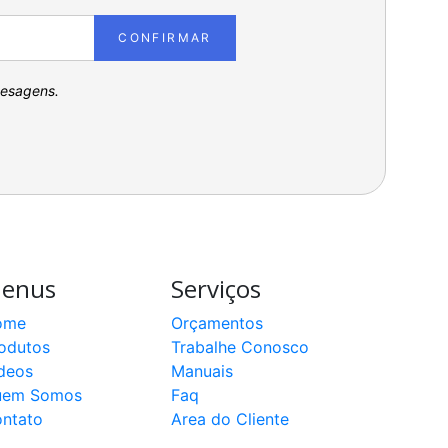
CONFIRMAR
pesagens.
enus
Serviços
ome
Orçamentos
odutos
Trabalhe Conosco
deos
Manuais
uem Somos
Faq
ntato
Area do Cliente