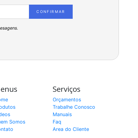
CONFIRMAR
pesagens.
enus
Serviços
ome
Orçamentos
odutos
Trabalhe Conosco
deos
Manuais
uem Somos
Faq
ntato
Area do Cliente