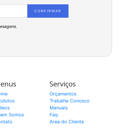
CONFIRMAR
pesagens.
enus
Serviços
ome
Orçamentos
odutos
Trabalhe Conosco
deos
Manuais
uem Somos
Faq
ntato
Area do Cliente