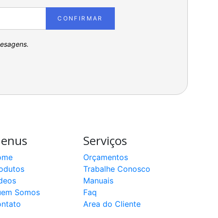
CONFIRMAR
pesagens.
enus
Serviços
ome
Orçamentos
odutos
Trabalhe Conosco
deos
Manuais
uem Somos
Faq
ntato
Area do Cliente