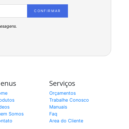
CONFIRMAR
pesagens.
enus
Serviços
ome
Orçamentos
odutos
Trabalhe Conosco
deos
Manuais
uem Somos
Faq
ntato
Area do Cliente