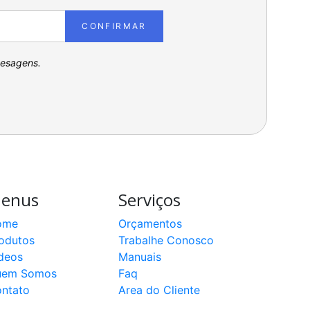
CONFIRMAR
pesagens.
enus
Serviços
ome
Orçamentos
odutos
Trabalhe Conosco
deos
Manuais
uem Somos
Faq
ntato
Area do Cliente