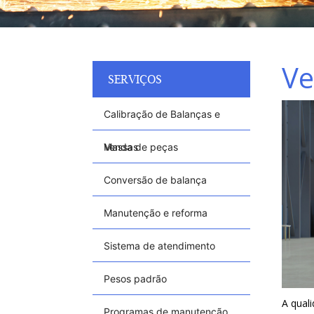
Ve
SERVIÇOS
Calibração de Balanças e
Massas
Venda de peças
Conversão de balança
Manutenção e reforma
Sistema de atendimento
Pesos padrão
A qual
Programas de manutenção