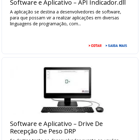
Software e Aplicativo – API Indicador.dll
Testador
A aplicação se destina a desenvolvedores de software,
De
para que possam vir a realizar aplicações em diversas
Célula
linguagens de programação, com...
De
Carga
TC
Acessórios
Impressora
e
etiquetadora
Software
gerenciamento
Balanças
Hospitalares
Racks
aeroportuários
Software e Aplicativo – Drive De
Recepção De Peso DRP
Serviços