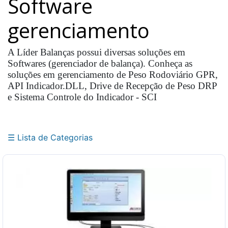
Software
Balança
Suspensa
gerenciamento
Dinamômetro
Balanças
A Líder Balanças possui diversas soluções em
Rodoviárias
Softwares (gerenciador de balança). Conheça as
Balanças
soluções em gerenciamento de Peso Rodoviário GPR,
Ferroviárias
API Indicador.DLL, Drive de Recepção de Peso DRP
e Sistema Controle do Indicador - SCI
Balança
Agrícola
Célula
de
☰ Lista de Categorias
Carga
Indicador
Digital
Sistema
de
Pesagem
Balança