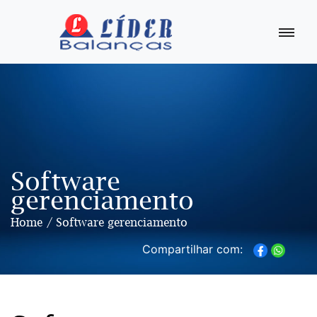
Balança
Digital
Comercial
Balança
Eletrônica
Digital
Balança
Antropométricas
Software
gerenciamento
Balança
de
Plataforma
Home
Software gerenciamento
Balanças
Compartilhar com:
de
1
Animais
Balança
Tendal