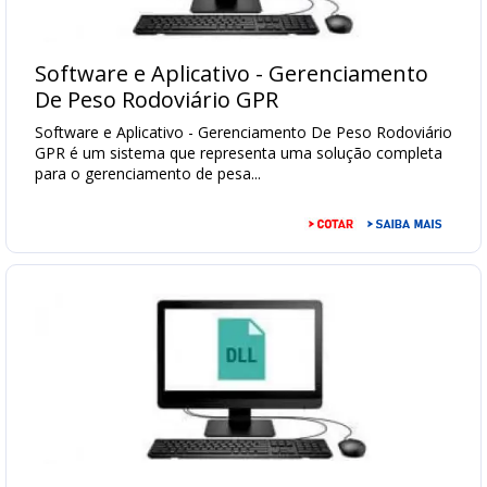
Transpaleteira
Balança
Software e Aplicativo - Gerenciamento
para
Empilhadeira
De Peso Rodoviário GPR
Software e Aplicativo - Gerenciamento De Peso Rodoviário
Tensiômetro
para
GPR é um sistema que representa uma solução completa
cabo
para o gerenciamento de pesa...
Balanças
para
Container
Balança
de
Carregamento
Balanças
para
Big-
Bag
Cancelas
Automáticas