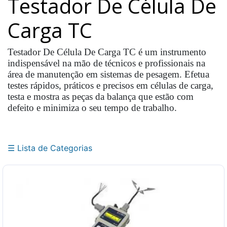
Testador De Célula De
Balança
Suspensa
Carga TC
Dinamômetro
Balanças
Testador De Célula De Carga TC é um instrumento
Rodoviárias
indispensável na mão de técnicos e profissionais na
Balanças
área de manutenção em sistemas de pesagem. Efetua
Ferroviárias
testes rápidos, práticos e precisos em células de carga,
testa e mostra as peças da balança que estão com
Balança
defeito e minimiza o seu tempo de trabalho.
Agrícola
Célula
de
Carga
☰ Lista de Categorias
Indicador
Digital
Sistema
de
Pesagem
Balança