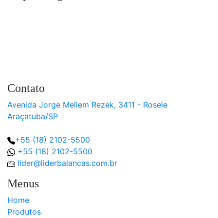
Testador
De
Célula
De
Carga
TC
Acessórios
Contato
Impressora
e
Avenida Jorge Mellem Rezek, 3411 - Rosele
etiquetadora
Araçatuba/SP
Software
gerenciamento
+55 (18) 2102-5500
+55 (18) 2102-5500
Balanças
Hospitalares
lider@liderbalancas.com.br
Racks
Menus
aeroportuários
Home
Serviços
Produtos