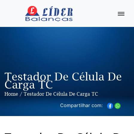
Balança
Digital
Comercial
Balança
Eletrônica
Digital
Balança
Antropométricas
Testador De Célula De
Carga TC
Balança
de
Plataforma
Home
Testador De Célula De Carga TC
Balanças
Compartilhar com:
de
1
Animais
Balança
Tendal