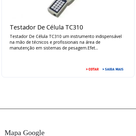
Transpaleteira
Balança
para
Testador De Célula TC310
Empilhadeira
Testador De Célula TC310 um instrumento indispensável
Tensiômetro
na mão de técnicos e profissionais na área de
para
manutenção em sistemas de pesagem.Efet...
cabo
Balanças
para
Container
Balança
de
Carregamento
Balanças
para
Big-
Bag
Cancelas
Mapa Google
Automáticas