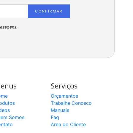
CONFIRMAR
pesagens.
enus
Serviços
ome
Orçamentos
odutos
Trabalhe Conosco
deos
Manuais
uem Somos
Faq
ntato
Area do Cliente