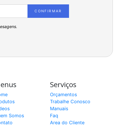
CONFIRMAR
pesagens.
enus
Serviços
ome
Orçamentos
odutos
Trabalhe Conosco
deos
Manuais
uem Somos
Faq
ntato
Area do Cliente