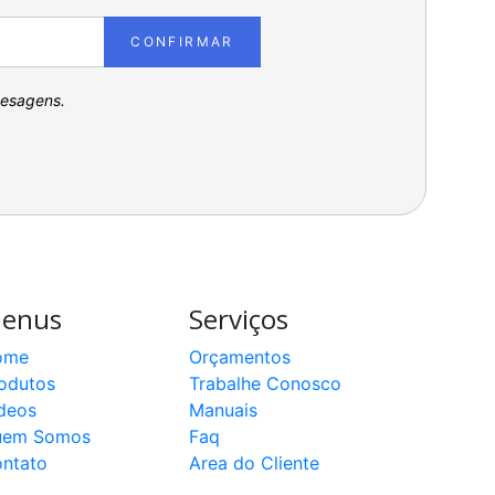
CONFIRMAR
pesagens.
enus
Serviços
ome
Orçamentos
odutos
Trabalhe Conosco
deos
Manuais
uem Somos
Faq
ntato
Area do Cliente