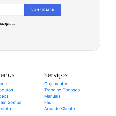
CONFIRMAR
pesagens.
enus
Serviços
ome
Orçamentos
odutos
Trabalhe Conosco
deos
Manuais
uem Somos
Faq
ntato
Area do Cliente