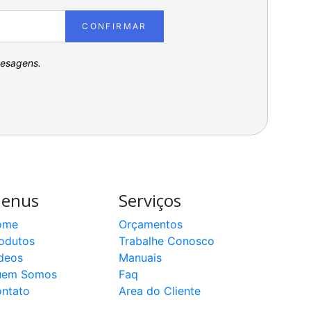
CONFIRMAR
pesagens.
enus
Serviços
ome
Orçamentos
odutos
Trabalhe Conosco
deos
Manuais
uem Somos
Faq
ntato
Area do Cliente