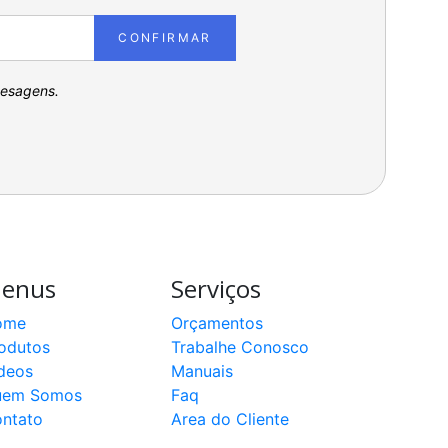
CONFIRMAR
pesagens.
enus
Serviços
ome
Orçamentos
odutos
Trabalhe Conosco
deos
Manuais
uem Somos
Faq
ntato
Area do Cliente