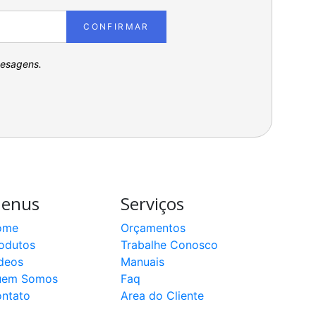
CONFIRMAR
pesagens.
enus
Serviços
ome
Orçamentos
odutos
Trabalhe Conosco
deos
Manuais
uem Somos
Faq
ntato
Area do Cliente