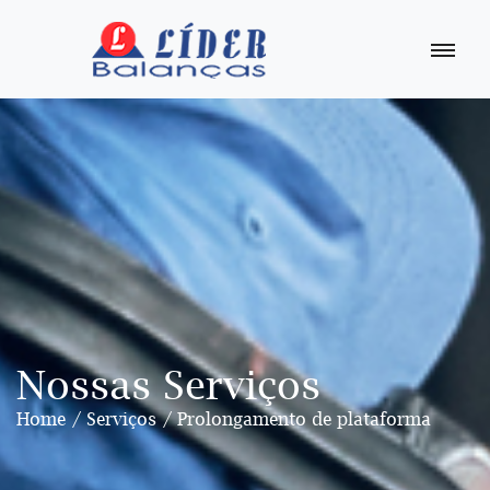
Nossas Serviços
Home
Serviços
Prolongamento de plataforma