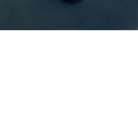
Prolongamento de
plataforma