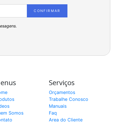
CONFIRMAR
pesagens.
enus
Serviços
ome
Orçamentos
odutos
Trabalhe Conosco
deos
Manuais
uem Somos
Faq
ntato
Area do Cliente