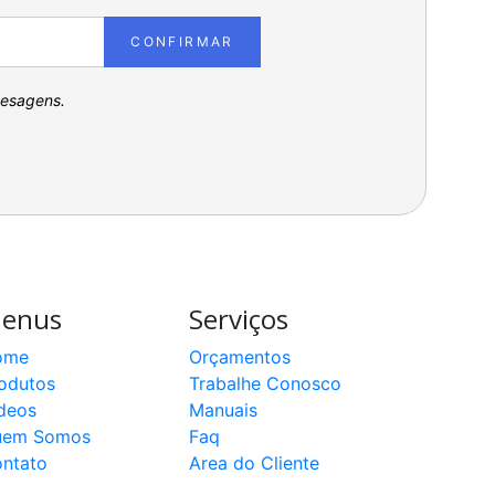
CONFIRMAR
pesagens.
enus
Serviços
ome
Orçamentos
odutos
Trabalhe Conosco
deos
Manuais
uem Somos
Faq
ntato
Area do Cliente