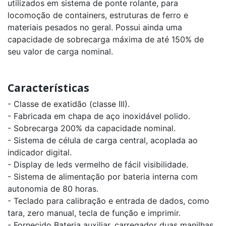
utilizados em sistema de ponte rolante, para
Anel
Dinamométrico
locomoção de containers, estruturas de ferro e
Analógico
materiais pesados no geral. Possui ainda uma
capacidade de sobrecarga máxima de até 150% de
seu valor de carga nominal.
Características
- Classe de exatidão (classe III).
- Fabricada em chapa de aço inoxidável polido.
- Sobrecarga 200% da capacidade nominal.
- Sistema de célula de carga central, acoplada ao
indicador digital.
- Display de leds vermelho de fácil visibilidade.
- Sistema de alimentação por bateria interna com
autonomia de 80 horas.
- Teclado para calibração e entrada de dados, como
tara, zero manual, tecla de função e imprimir.
- Fornecido Bateria auxiliar, carregador duas manilhas