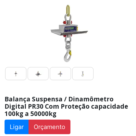
a
50000kg
Balança
Suspensa
/
Dinamômetro
Digital
PR30
Inox
capacidade
100kg
a
50000kg
Balança
Suspensa
/
Dinamômetro
PR20
capacidade
Balança Suspensa / Dinamômetro
500kg
Digital PR30 Com Proteção capacidade
a
6t
100kg a 50000kg
Balança
Ligar
Orçamento
Suspensa
/
Dinamômetro