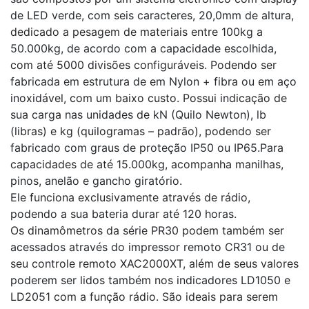
500kg
a
de LED verde, com seis caracteres, 20,0mm de altura,
100t
dedicado a pesagem de materiais entre 100kg a
50.000kg, de acordo com a capacidade escolhida,
Balança
Suspensa
com até 5000 divisões configuráveis. Podendo ser
/
fabricada em estrutura de em Nylon + fibra ou em aço
Dinamômetro
DP30
inoxidável, com um baixo custo. Possui indicação de
capacidade
25kg
sua carga nas unidades de kN (Quilo Newton), lb
a
500kg
(libras) e kg (quilogramas – padrão), podendo ser
fabricado com graus de proteção IP50 ou IP65.Para
Balança
capacidades de até 15.000kg, acompanha manilhas,
Suspensa
/
pinos, anelão e gancho giratório.
Dinamômetro
Ele funciona exclusivamente através de rádio,
MN
capacidade
podendo a sua bateria durar até 120 horas.
3t
a
Os dinamômetros da série PR30 podem também ser
200t
acessados através do impressor remoto CR31 ou de
seu controle remoto XAC2000XT, além de seus valores
Anel
Dinamométrico
poderem ser lidos também nos indicadores LD1050 e
Digital
LD2051 com a função rádio. São ideais para serem