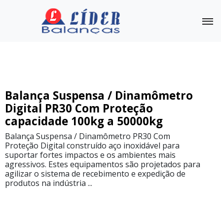
Balança Suspensa Dinamômetro
Outras Balanças
Linha
Balança Suspensa / Dinamômetro
Completa
Digital PR30 Com Proteção
capacidade 100kg a 50000kg
Balança
Suspensa
/
Balança Suspensa / Dinamômetro PR30 Com
Dinamômetro
Proteção Digital construído aço inoxidável para
PR-
suportar fortes impactos e os ambientes mais
10
agressivos. Estes equipamentos são projetados para
agilizar o sistema de recebimento e expedição de
Balança
produtos na indústria ...
Suspensa
/
Dinamômetro
PR30/Nylon
capacidade
100kg