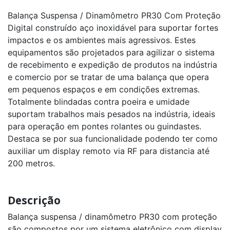
1050G
Com
Balança Suspensa / Dinamômetro PR30 Com Proteção
Indicador
Digital construído aço inoxidável para suportar fortes
Digital
capacidade
impactos e os ambientes mais agressivos. Estes
500kg
a
equipamentos são projetados para agilizar o sistema
100t
de recebimento e expedição de produtos na indústria
e comercio por se tratar de uma balança que opera
Balança
Suspensa
em pequenos espaços e em condições extremas.
/
Totalmente blindadas contra poeira e umidade
Dinamômetro
1050G
suportam trabalhos mais pesados na indústria, ideais
com
Impressora
para operação em pontes rolantes ou guindastes.
capacidade
500kg
Destaca se por sua funcionalidade podendo ter como
a
auxiliar um display remoto via RF para distancia até
100t
200 metros.
Balança
Suspensa
/
Dinamômetro
Descrição
1050G
Com
Balança suspensa / dinamômetro PR30 com proteção
CR31
capacidade
são compostos por um sistema eletrônico com display