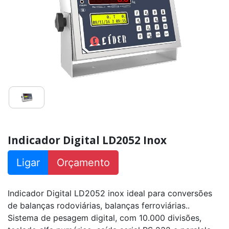
Indicador
Digital
LD5052
Indicador
Digital
LD2051
Inox
Indicador
Digital
LD2052
Indicador Digital LD2052 Inox
Indicador
LD
2000E
Ligar
Orçamento
Indicador
LD
2000P
Indicador Digital LD2052 inox ideal para conversões
de balanças rodoviárias, balanças ferroviárias..
Indicador
Sistema de pesagem digital, com 10.000 divisões,
Digital
LD6000