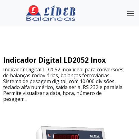
Indicador Digital
Outras Balanças
Linha
Indicador Digital LD2052 Inox
Completa
Indicador Digital LD2052 inox ideal para conversões
de balanças rodoviárias, balanças ferroviárias..
Indicador
Digital
Sistema de pesagem digital, com 10.000 divisões,
LD
teclado alfa numérico, saída serial RS 232 e paralela.
1050
Permite visualizar a data, hora, número de
pesagem...
Indicador
Digital
LD1050
Inox
Indicador
Digital
LD2051