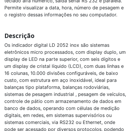
teclado alfa numérico, saída serial RS 232 e paralela.
Permite visualizar a data, hora, número de pesagem e
Indicador
o registro dessas informações no seu computador.
Digital
RF
LD1050
Inox
Descrição
Indicador
DP50
Os indicador digital LD 2052 inox são sistemas
eletrônicos micro processados, com display duplo, um
Indicador
display de LED na parte superior, com seis dígitos e
Remoto
CR31
um display de cristal líquido (LCD), com duas linhas e
16 colunas, 10.000 divisões configuráveis, de baixo
Indicador
custo, com estrutura em aço inoxidável, ideal para
Painel
LD2030
balanças tipo plataforma, balanças rodoviárias,
sistemas de pesagem industrial , pesagem de veículos,
controle de pátio com armazenamento de dados em
banco de dados, operando com células de medição
digitais, em redes, em sistemas supervisórios ou
sistemas comerciais, via RS232 ou Ethernet, onde
pode ser acessado por diversos protocolos, podendo