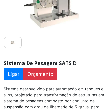
De
Pesagem
SATS
F
Sistema
De
Pesagem
SATS
P
Sistema
De
Pesagem
SATS
Sistema De Pesagem SATS D
H
Sistema
Ligar
Orçamento
De
Pesagem
SATS
R
Sistema desenvolvido para automação em tanques e
silos, projetado para transformação de estruturas em
Sistema
sistema de pesagens composto por conjunto de
De
Pesagem
suspensão com grau de liberdade de 5 graus, para
SATS