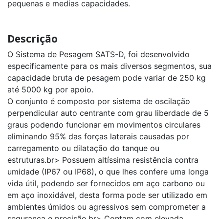
G
pequenas e medias capacidades.
Sistema
De
Descrição
Pesagem
SAT’S
B
O Sistema de Pesagem SATS-D, foi desenvolvido
especificamente para os mais diversos segmentos, sua
capacidade bruta de pesagem pode variar de 250 kg
até 5000 kg por apoio.
O conjunto é composto por sistema de oscilação
perpendicular auto centrante com grau liberdade de 5
graus podendo funcionar em movimentos circulares
eliminando 95% das forças laterais causadas por
carregamento ou dilatação do tanque ou
estruturas.br> Possuem altíssima resistência contra
umidade (IP67 ou IP68), o que lhes confere uma longa
vida útil, podendo ser fornecidos em aço carbono ou
em aço inoxidável, desta forma pode ser utilizado em
ambientes úmidos ou agressivos sem comprometer a
segurança e precisão.br> Contam com elevada