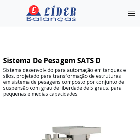
Sistema de Pesagem
Outras Balanças
Linha
Sistema De Pesagem SATS D
Completa
Sistema desenvolvido para automação em tanques e
silos, projetado para transformação de estruturas
Sistema
De
em sistema de pesagens composto por conjunto de
Pesagem
suspensão com grau de liberdade de 5 graus, para
SATS
pequenas e medias capacidades.
E
Sistema
De
Pesagem
SATS
C
Sistema