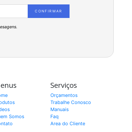
CONFIRMAR
pesagens.
enus
Serviços
ome
Orçamentos
odutos
Trabalhe Conosco
deos
Manuais
uem Somos
Faq
ntato
Area do Cliente