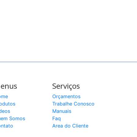
enus
Serviços
ome
Orçamentos
odutos
Trabalhe Conosco
deos
Manuais
uem Somos
Faq
ntato
Area do Cliente