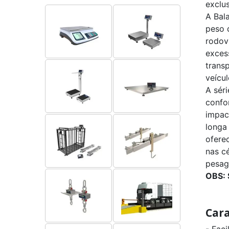
exclu
A Bal
peso 
rodov
exces
trans
veícul
A sér
confo
impac
longa 
ofere
nas cé
pesag
OBS:
Cara
- Faci