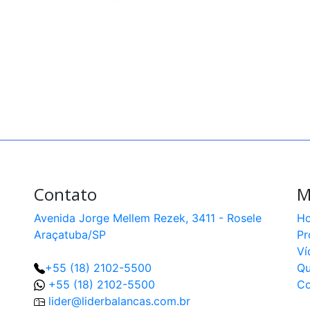
Contato
M
Avenida Jorge Mellem Rezek, 3411 - Rosele
H
Araçatuba/SP
Pr
Ví
+55 (18) 2102-5500
Q
+55 (18) 2102-5500
Co
lider@liderbalancas.com.br