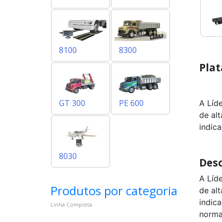
Linha
8300
Balança
para
Caçamba
8100
8300
GT
300
Plat
Sistema
de
pesagem
embarcado
GT 300
PE 600
A Líd
PE
de al
600
indic
Balança
Para
Aeronaves
8030
8030
Desc
A Líd
Produtos por categoria
de al
indic
Linha Completa
norma