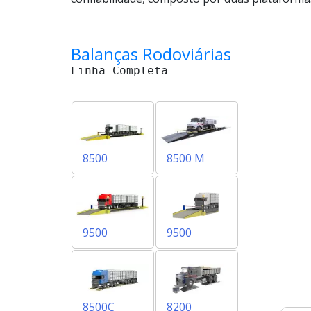
linha
9500
prática
Balanças Rodoviárias
Balança
Rodoviária
Linha Completa
9500
Balança
Rodoviária
Linha
8500C
8500
8500 M
Balança
Rodoviária
Linha
8200
Balança
9500
9500
Rodoviária
Linha
8100
Móvel
Balança
Rodoviária
8500C
8200