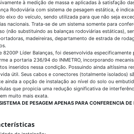
sivamente à medição de massa e aplicadas à satisfação das
ança Rodoviária com sistema de pesagem estática, é indica
do eixo do veículo, sendo utilizada para que não seja exc
ias nacionais. Trata-se de um sistema somente para confer
so (não substituindo as balanças rodoviárias estáticas), s
portadoras, madeireiras, departamento de estrada de roda
os.
ie 8200P Líder Balanças, foi desenvolvida especificamente
rme a portaria 236/94 do INMETRO, incorporando mecanis
tos inseridos nessa condição. Possuindo ainda altíssima re
vida útil. Seus cabos e conectores (totalmente isolados) s
ce ainda a opção de instalação ao nível do solo ou embut
lulas que propicia uma redução significativa de interferên
em muito mais exata.
 SISTEMA DE PESAGEM APENAS PARA CONFERENCIA DE 
cterísticas
lidade de instalação;