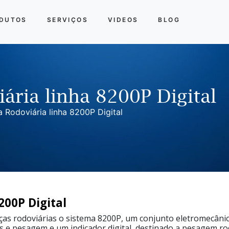
DUTOS
SERVIÇOS
VIDEOS
BLOG
ária linha 8200P Digital
 Rodoviária linha 8200P Digital
200P Digital
ças rodoviárias o sistema 8200P, um conjunto eletromecânico
s e pesagem e um indicador digital, destinado a pesagem ro