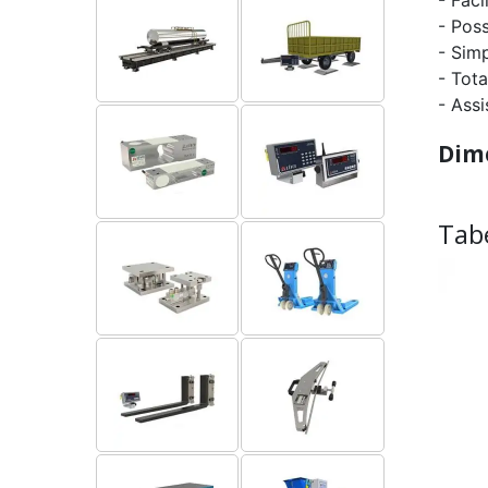
- Pos
- Sim
- Tot
- Assi
Dim
Tab