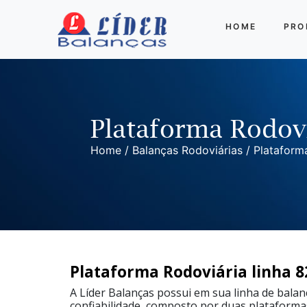
HOME
PRO
Balanças Rodoviárias
Outras Balanças
Linha
Plataforma Rodovi
Completa
Home
/
Balanças Rodoviárias
/ Plataforma
Balança
Rodoviária
Linha
8500
Balança
Rodoviária
Linha
8500
Metálica
Plataforma Rodoviária linha 8
A Líder Balanças possui em sua linha de balan
Balança
confiabilidade, composto por duas plataforma
rodoviária