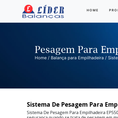
HOME
PRO
Balança para Empilhadeira
Outras Balanças
Linha
Pesagem Para Emp
Completa
Home
/
Balança para Empilhadeira
/ Sist
Sistema
De
Pesagem
Para
Empilhadeira
EP8000
Sistema
De
Pesagem
Sistema De Pesagem Para Emp
Para
Empilhadeira
Sistema De Pesagem Para Empilhadeira EP5500 
EP5000
segurança quando se trata de pesagem em mov