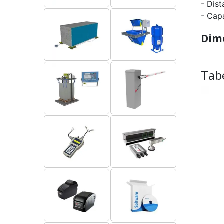
- Dis
- Cap
Dim
Tab