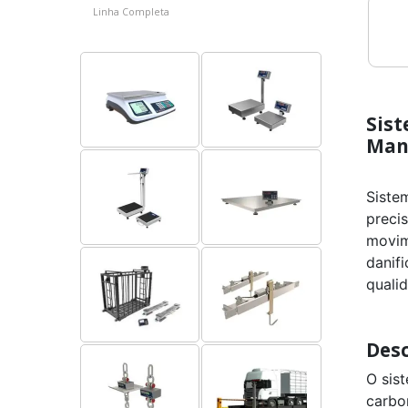
Linha Completa
Sis
Man
Siste
preci
movim
danif
quali
Desc
O sis
carbo