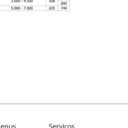
enus
Serviços