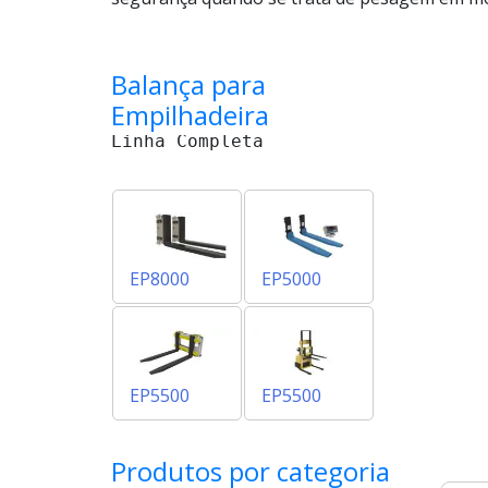
Sistema
De
Pesagem
Para
Balança para
Empilhadeira
EP5500
Empilhadeira
Linha Completa
Sistema
De
Pesagem
Para
Empilhadeira
EP5500
Elétrica
EP8000
EP5000
EP5500
EP5500
Produtos por categoria