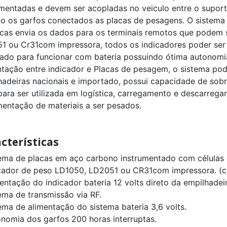
umentadas e devem ser acopladas no veiculo entre o suport
do os garfos conectados as placas de pesagens. O sistema
acas envia os dados para os terminais remotos que podem 
1 ou Cr31com impressora, todos os indicadores poder ser 
tado para funcionar com bateria possuindo ótima autonom
ntação entre indicador e Placas de pesagem, o sistema pod
hadeiras nacionais e importado, possui capacidade de sob
 para ser utilizada em logística, carregamento e descarreg
entação de materiais a ser pesados.
cterísticas
tema de placas em aço carbono instrumentado com células 
icador de peso LD1050, LD2051 ou CR31com impressora. (cli
entação do indicador bateria 12 volts direto da empilhadeir
tema de transmissão via RF.
ema de alimentação do sistema bateria 3,6 volts.
onomia dos garfos 200 horas interruptas.