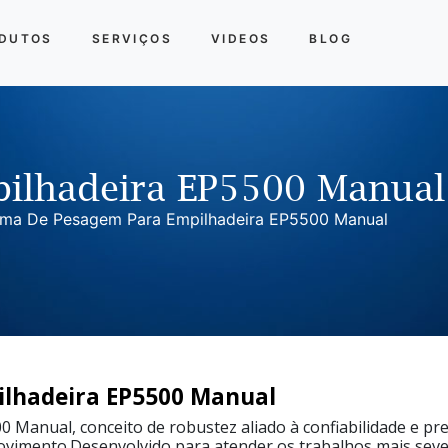
DUTOS
SERVIÇOS
VIDEOS
BLOG
ilhadeira EP5500 Manual
ema De Pesagem Para Empilhadeira EP5500 Manual
ilhadeira EP5500 Manual
Manual, conceito de robustez aliado à confiabilidade e pre
imento.Desenvolvido para atender os trabalhos mais sever