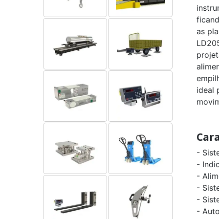
instr
fican
as pl
LD205
proje
alime
empil
ideal
movim
Cara
- Sis
- Ind
- Alim
- Sis
- Sist
- Aut