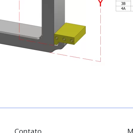
Contato
M