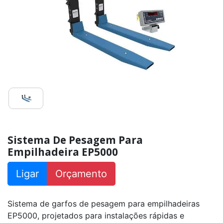
Sistema
De
Pesagem
Para
Empilhadeira
EP5500
Elétrica
Sistema
De
Pesagem
Para
Empilhadeira
EP5500
Manual
Sistema De Pesagem Para
Empilhadeira EP5000
Ligar
Orçamento
Sistema de garfos de pesagem para empilhadeiras
EP5000, projetados para instalações rápidas e