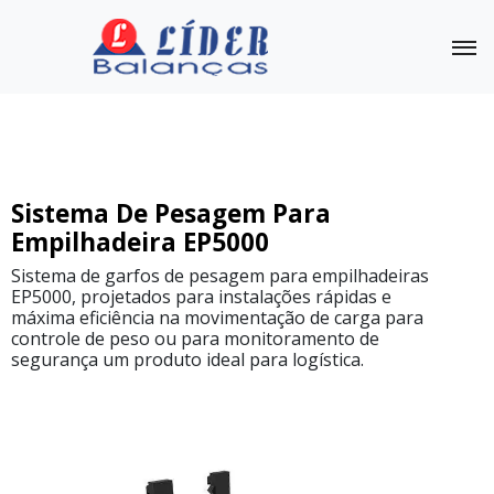
Balança para Empilhadeira
Outras Balanças
Linha
Sistema De Pesagem Para
Completa
Empilhadeira EP5000
Sistema
Sistema de garfos de pesagem para empilhadeiras
De
EP5000, projetados para instalações rápidas e
Pesagem
máxima eficiência na movimentação de carga para
Para
Empilhadeira
controle de peso ou para monitoramento de
EP8000
segurança um produto ideal para logística.
Sistema
De
Pesagem
Para
Empilhadeira
EP5500