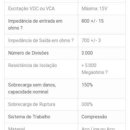
Célula
Excitação VDC ou VCA
Máxima: 15V
de
Carga
RTN
Impedância de entrada em
800 +/- 15
capacidade
10t
ohms ?
Célula
Impedância de Saída em ohms ?
700 +/- 3
de
Carga
HB
Número de Divisões
3.000
capacidade
10t
a
Resistência de Isolação
> 5.000
50t
Megaohms ?
Célula
de
Sobrecarga sem danos,
150%
Carga
TCR
capacidade nominal
capacidade
1t
a
Sobrecarga de Ruptura
300%
20t
Sistema de Trabalho
Compressão
Célula
de
Carga
Material
Aço Liga ou Aço