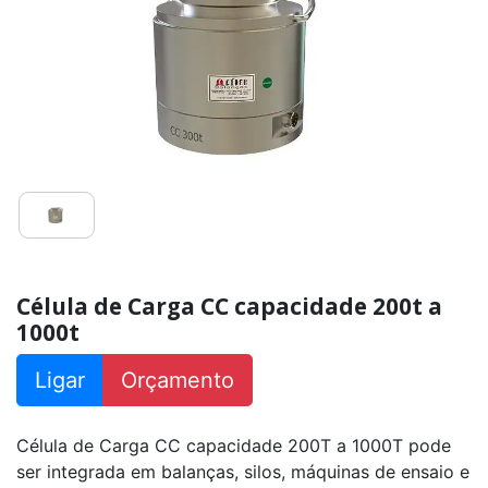
PL
capacidade
50kg
a
150kg
Célula
de
Carga
CS
capacidade
25kg
a
200kg
Célula
de
Célula de Carga CC capacidade 200t a
Carga
CS
1000t
capacidade
500kg
a
Ligar
Orçamento
10000kg
Célula
de
Célula de Carga CC capacidade 200T a 1000T pode
Carga
ser integrada em balanças, silos, máquinas de ensaio e
CE
capacidade