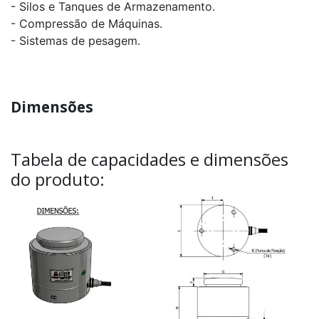
a
- Silos e Tanques de Armazenamento.
160t
- Compressão de Máquinas.
- Sistemas de pesagem.
Célula
de
Carga
TC
capacidade
12t
Dimensões
a
300t
Célula
Tabela de capacidades e dimensões
de
Carga
do produto:
PLA
capacidade
1kg
a
30kg
Célula
de
Carga
CT
capacidade
30klb
a
50klb