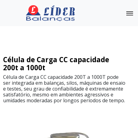
Célula de Carga
Outras Balanças
Linha
Célula de Carga CC capacidade
Completa
200t a 1000t
Célula
Célula de Carga CC capacidade 200T a 1000T pode
de
ser integrada em balanças, silos, máquinas de ensaio
Carga
e testes, seu grau de confiabilidade é extremamente
CS-
N
satisfatório, mesmo em ambientes agressivos e
capacidade
umidades moderadas por longos períodos de tempo.
de
1kg
a
50kg
Célula
de
Carga