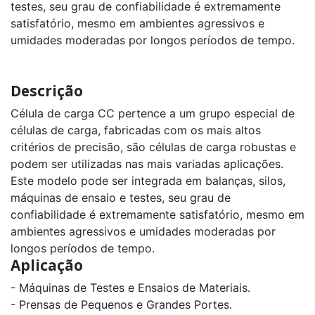
testes, seu grau de confiabilidade é extremamente
5t
satisfatório, mesmo em ambientes agressivos e
umidades moderadas por longos períodos de tempo.
Célula
de
Carga
CI
capacidade
Descrição
150kg
a
10000kg
Célula de carga CC pertence a um grupo especial de
células de carga, fabricadas com os mais altos
Célula
critérios de precisão, são células de carga robustas e
de
Carga
podem ser utilizadas nas mais variadas aplicações.
PR
capacidade
Este modelo pode ser integrada em balanças, silos,
2500kg
máquinas de ensaio e testes, seu grau de
a
50t
confiabilidade é extremamente satisfatório, mesmo em
ambientes agressivos e umidades moderadas por
Célula
longos períodos de tempo.
de
Carga
Aplicação
Via
Rádio
- Máquinas de Testes e Ensaios de Materiais.
PRR
capacidade
- Prensas de Pequenos e Grandes Portes.
500kg