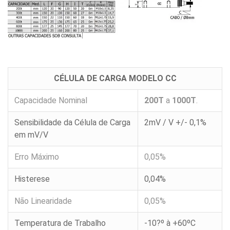
Célula
de
Carga
CA
capacidade
50kg
a
300kg
CÉLULA DE CARGA MODELO CC
Célula
Capacidade Nominal
200T
a
1000T
.
de
Carga
PLB
Sensibilidade da Célula de Carga
2mV / V +/- 0,1%
capacidade
300kg
em mV/V
a
500kg
Erro Máximo
0,05%
Célula
de
Histerese
0,04%
Carga
CIL
capacidade
Não Linearidade
0,05%
250kg
a
5000kg
Temperatura de Trabalho
-10?º à +60ºC