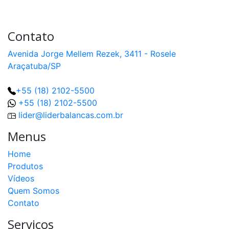
500kg
a
5000kg
Contato
Célula
de
Avenida Jorge Mellem Rezek, 3411 - Rosele
Carga
Araçatuba/SP
MCF
capacidade
50t
+55 (18) 2102-5500
+55 (18) 2102-5500
Célula
de
lider@liderbalancas.com.br
Carga
MCR
capacidade
Menus
2t
a
100t
Home
Produtos
Célula
Vídeos
de
Carga
Quem Somos
PLAB
Contato
capacidade
100kg
a
Serviços
300kg