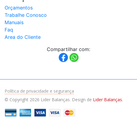
Orçamentos
Célula
Trabalhe Conosco
de
Carga
Manuais
MCV
capacidade
Faq
1t
a
Area do Cliente
5t
Compartilhar com:
Célula
de
Carga
PIN
capacidade
5t
a
100t
Política de privacidade e segurança
Célula
© Copyright 2026 Lider Balanças. Design de
Lider Balanças.
de
Carga
PLH
capacidade
50kg
a
300kg