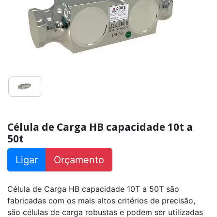
PL
capacidade
50kg
a
150kg
Célula
de
Carga
CS
capacidade
25kg
a
200kg
Célula
Célula de Carga HB capacidade 10t a
de
Carga
50t
CS
capacidade
500kg
Ligar
Orçamento
a
10000kg
Célula de Carga HB capacidade 10T a 50T são
Célula
de
fabricadas com os mais altos critérios de precisão,
Carga
CE
são células de carga robustas e podem ser utilizadas
capacidade