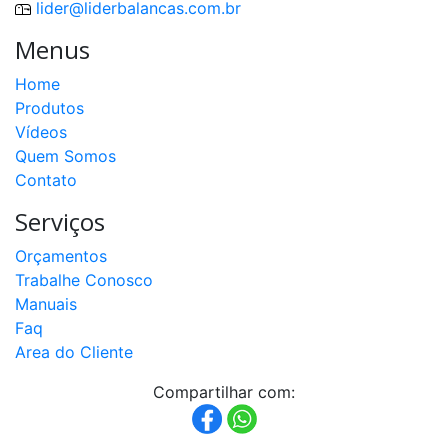
lider@liderbalancas.com.br
CC
capacidade
200t
Menus
a
1000t
Home
Produtos
Célula
de
Vídeos
Carga
PLA
Quem Somos
capacidade
Contato
50kg
a
300kg
Serviços
Célula
Orçamentos
de
Carga
Trabalhe Conosco
PLI
Manuais
capacidade
200kg
Faq
a
500kg
Area do Cliente
Compartilhar com:
Célula
de
Carga
CDI
capacidade