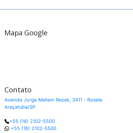
Célula
de
Carga
RTN
capacidade
10t
Mapa Google
Célula
de
Carga
TCR
capacidade
1t
a
20t
Célula
de
Contato
Carga
MN
capacidade
Avenida Jorge Mellem Rezek, 3411 - Rosele
3t
a
Araçatuba/SP
200t
+55 (18) 2102-5500
Célula
de
+55 (18) 2102-5500
Carga