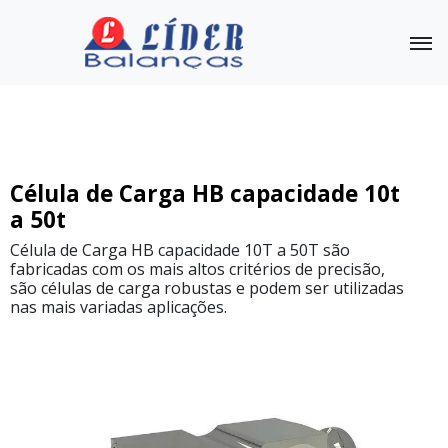
Célula de Carga
Outras Balanças
Linha
Célula de Carga HB capacidade 10t
Completa
a 50t
Célula
Célula de Carga HB capacidade 10T a 50T são
de
fabricadas com os mais altos critérios de precisão,
Carga
são células de carga robustas e podem ser utilizadas
CS-
N
nas mais variadas aplicações.
capacidade
de
1kg
a
50kg
Célula
de
Carga