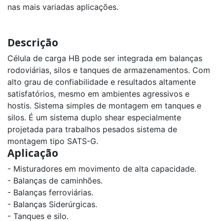
nas mais variadas aplicações.
5t
Célula
de
Descrição
Carga
CI
capacidade
Célula de carga HB pode ser integrada em balanças
150kg
rodoviárias, silos e tanques de armazenamentos. Com
a
10000kg
alto grau de confiabilidade e resultados altamente
satisfatórios, mesmo em ambientes agressivos e
Célula
hostis. Sistema simples de montagem em tanques e
de
Carga
silos. É um sistema duplo shear especialmente
PR
capacidade
projetada para trabalhos pesados sistema de
2500kg
a
montagem tipo SATS-G.
50t
Aplicação
- Misturadores em movimento de alta capacidade.
Célula
de
- Balanças de caminhões.
Carga
Via
- Balanças ferroviárias.
Rádio
PRR
- Balanças Siderúrgicas.
capacidade
- Tanques e silo.
500kg