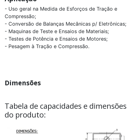
- Uso geral na Medida de Esforços de Tração e
Célula
de
Compressão;
Carga
- Conversão de Balanças Mecânicas p/ Eletrônicas;
PLA
capacidade
- Maquinas de Teste e Ensaios de Materiais;
1kg
a
- Testes de Potência e Ensaios de Motores;
30kg
- Pesagem à Tração e Compressão.
Célula
de
Carga
CT
capacidade
30klb
Dimensões
a
50klb
Célula
Tabela de capacidades e dimensões
de
Carga
do produto:
CA
capacidade
50kg
a
300kg