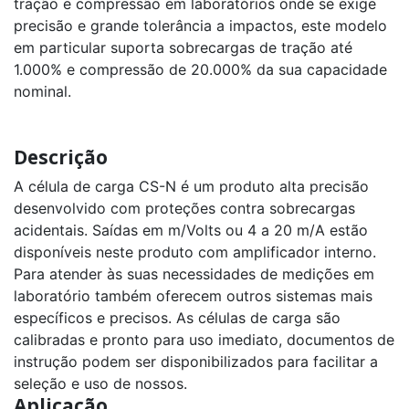
tração e compressão em laboratórios onde se exige
precisão e grande tolerância a impactos, este modelo
Célula
de
em particular suporta sobrecargas de tração até
Carga
PR
1.000% e compressão de 20.000% da sua capacidade
capacidade
nominal.
2500kg
a
50t
Descrição
Célula
de
Carga
A célula de carga CS-N é um produto alta precisão
Via
desenvolvido com proteções contra sobrecargas
Rádio
PRR
acidentais. Saídas em m/Volts ou 4 a 20 m/A estão
capacidade
500kg
disponíveis neste produto com amplificador interno.
a
160t
Para atender às suas necessidades de medições em
laboratório também oferecem outros sistemas mais
Célula
específicos e precisos. As células de carga são
de
Carga
calibradas e pronto para uso imediato, documentos de
TC
instrução podem ser disponibilizados para facilitar a
capacidade
12t
seleção e uso de nossos.
a
Aplicação
300t