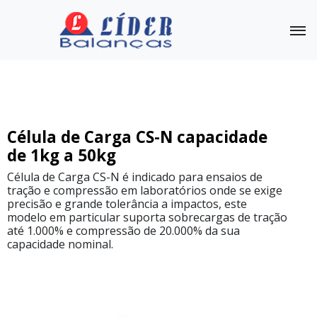
Célula de Carga
Outras Balanças
Linha
Célula de Carga CS-N capacidade
Completa
de 1kg a 50kg
Célula
Célula de Carga CS-N é indicado para ensaios de
de
tração e compressão em laboratórios onde se exige
Carga
precisão e grande tolerância a impactos, este
PL
capacidade
modelo em particular suporta sobrecargas de tração
50kg
até 1.000% e compressão de 20.000% da sua
a
150kg
capacidade nominal.
Célula
de
Carga
CS
capacidade