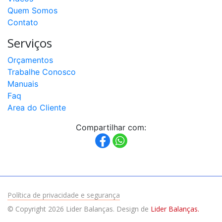
200t
Quem Somos
a
1000t
Contato
Serviços
Célula
de
Carga
Orçamentos
PLA
capacidade
Trabalhe Conosco
50kg
a
Manuais
300kg
Faq
Area do Cliente
Célula
de
Carga
Compartilhar com:
PLI
capacidade
200kg
a
500kg
Célula
de
Carga
Política de privacidade e segurança
CDI
capacidade
© Copyright 2026 Lider Balanças. Design de
Lider Balanças.
500kg
a