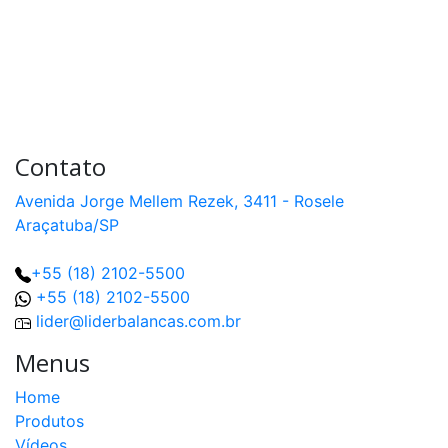
HB
capacidade
10t
a
50t
Célula
de
Carga
TCR
Contato
capacidade
1t
a
Avenida Jorge Mellem Rezek, 3411 - Rosele
20t
Araçatuba/SP
Célula
de
+55 (18) 2102-5500
Carga
MN
+55 (18) 2102-5500
capacidade
3t
lider@liderbalancas.com.br
a
200t
Menus
Célula
Home
de
Carga
Produtos
CC
capacidade
Vídeos