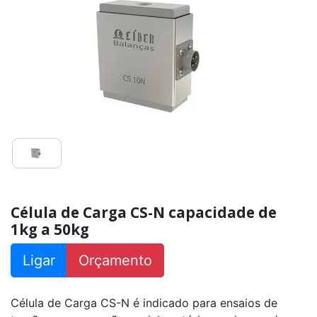
25kg
a
200kg
Célula
de
Carga
CS
capacidade
500kg
a
10000kg
Célula
de
Carga
CE
capacidade
5t
Célula de Carga CS-N capacidade de
1kg a 50kg
Célula
de
Carga
Ligar
Orçamento
CI
capacidade
150kg
a
Célula de Carga CS-N é indicado para ensaios de
10000kg